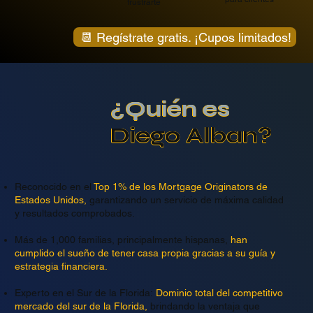
frustrarte
📆 Regístrate gratis. ¡Cupos limitados!
¿Quién es
Diego Alban?
Reconocido en el
Top 1% de los Mortgage Originators de
Estados Unidos,
garantizando un servicio de máxima calidad
y resultados comprobados.
Más de 1,000 familias, principalmente hispanas,
han
cumplido el sueño de tener casa propia gracias a su guía y
estrategia financiera.
Experto en el Sur de la Florida:
Dominio total del competitivo
mercado del sur de la Florida,
brindando la ventaja que